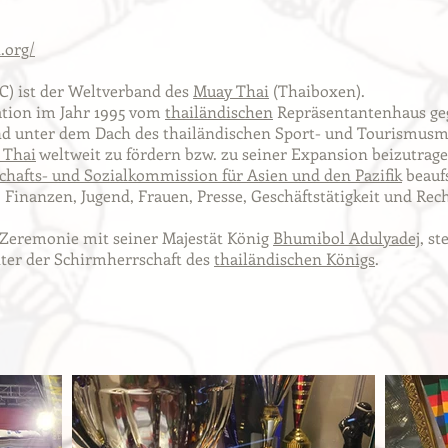
.org/
) ist der Weltverband des
Muay Thai
(Thaiboxen).
ation im Jahr 1995 vom
thailändischen
Repräsentantenhaus ge
nd unter dem Dach des thailändischen Sport- und Tourismusmi
 Thai
weltweit zu fördern bzw. zu seiner Expansion beizutrage
chafts- und Sozialkommission für Asien und den Pazifik
beaufs
, Finanzen, Jugend, Frauen, Presse, Geschäftstätigkeit und R
r Zeremonie mit seiner Majestät König
Bhumibol Adulyadej
, s
unter der Schirmherrschaft des
thailändischen Königs
.