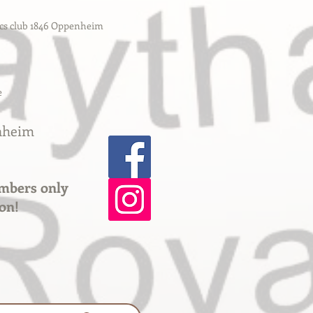
ics club 1846 Oppenheim
e
enheim
mbers only
ion!