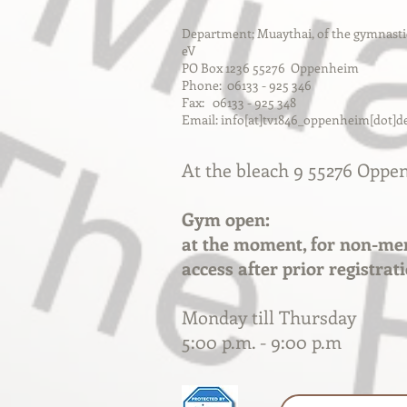
Department; Muaythai, of the gymnast
eV
PO Box 1236 55276 Oppenheim
Phone: 06133 - 925 346
Fax: 06133 - 925 348
Email: info[at]tv1846_oppenheim[dot]d
At the bleach 9 55276 Opp
Gym open:
at the moment, for non-me
access after prior registrat
Monday till Thursday
5:00 p.m. - 9:00 p.m