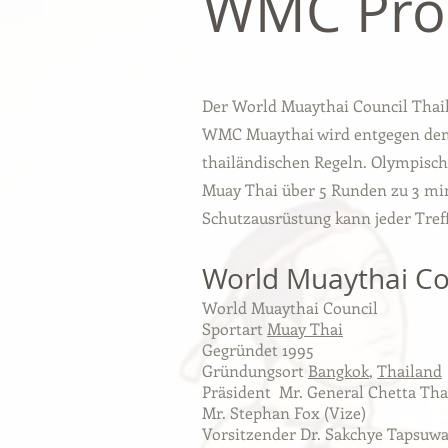
WMC Pro
Der World Muaythai Council Thail
WMC Muaythai wird entgegen dem 
thailändischen Regeln. Olympisc
Muay Thai über 5 Runden zu 3 min
Schutzausrüstung kann jeder Treff
World Muaythai Co
World Muaythai Council
Sportart
Muay Thai
Gegründet 1995
Gründungsort
Bangkok
,
Thailand
Präsident Mr. General Chetta Tha
Mr. Stephan Fox (Vize)
Vorsitzender Dr. Sakchye Tapsuw