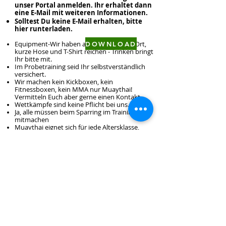
unser Portal anmelden. Ihr erhaltet dann
eine E-Mail mit weiteren Informationen.
Solltest Du keine E-Mail erhalten, bitte
hier runterladen.
Equipment-Wir haben alles für Euch vor Ort,
DOWNLOAD
kurze Hose und T-Shirt reichen - Trinken bringt
Ihr bitte mit.
Im Probetraining seid Ihr selbstverständlich
versichert.
Wir machen kein Kickboxen, kein
Fitnessboxen, kein MMA nur Muaythai!
Vermitteln Euch aber gerne einen Kontakt.
Wettkämpfe sind keine Pflicht bei uns.
Ja, alle müssen beim Sparring im Training
mitmachen
Muaythai eignet sich für jede Altersklasse,
solange man dazu körperlich fähig ist. Im
Zweifel, frag Deinen Arzt-in.
Religionen und Politik sind bei uns Tabu, jede-
er trainiert unvoreingenommen miteinander.
Männer und Frauen zusammen.
Ja Thaiboxen / Kampfsport tut auch mal weh,
so ist das eben im Vollkontaktsport. Sei Dir
dessen bitte bewusst. Gerade die Eltern der
Minderjährigen. sh. Email bei Anmeldung
Viele Kinderärzte empfehlen Kampfsport im
Allgemeinen. Das ist auch gut so, allerdings gibt
es dafür extra ausgebildete Spezialisten, die auf