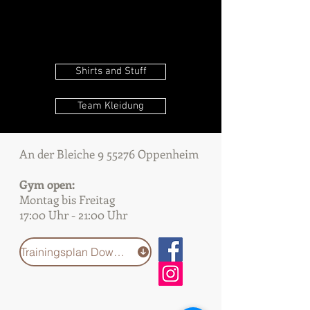
Shirts and Stuff
Team Kleidung
An der Bleiche 9 55276 Oppenheim
Gym open:
Montag bis Freitag
17:00 Uhr - 21:00 Uhr
Trainingsplan Download