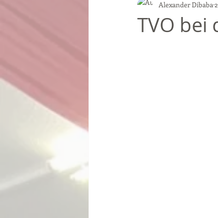
Alexander Dibaba
2
TVO bei