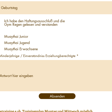
q
u
i
r
e
d
Ich habe den Haftungsausschluß und die
Gym Regen gelesen und verstanden
Muaythai Junior
Muaythai Jugend
Muaythai Erwachsene
Minderjährige / Einverständniss Erziehungberechtigte
Absenden
etraining
e sh. Trainingsplan Montag und Mittwoch möglich