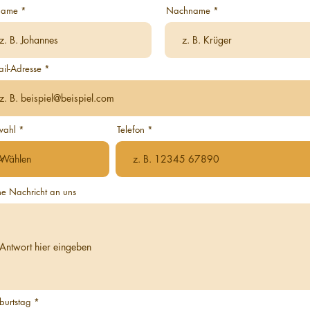
name
Nachname
il-Adresse
wahl
Telefon
ne Nachricht an uns
r
burtstag
*
e