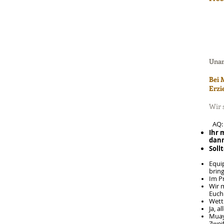
Unan
Bei 
Erzi
Wir 
F
AQ:
Ihr 
dann
Soll
Equip
bring
Im Pr
Wir 
Euch
Wettk
Ja, 
Muayt
Zweif