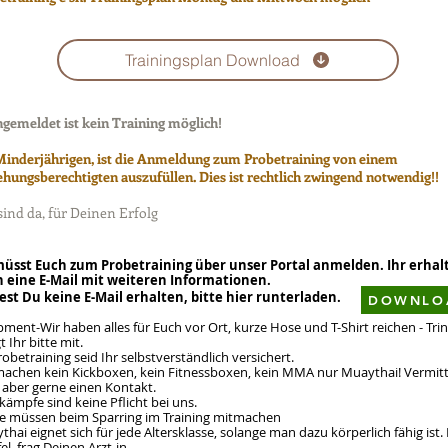
Trainingsplan Download
gemeldet ist kein Training möglich!
Minderjährigen, ist die Anmeldung zum Probetraining von einem
ehungsberechtigten auszufüllen. Dies ist rechtlich zwingend notwendig!!
sind da, für Deinen Erfolg
müsst Euch zum Probetraining über unser Portal anmelden. Ihr erhal
 eine E-Mail mit weiteren Informationen.
test Du keine E-Mail erhalten, bitte hier runterladen.
DOWNLO
ment-Wir haben alles für Euch vor Ort, kurze Hose und T-Shirt reichen - Tri
t Ihr bitte mit.
obetraining seid Ihr selbstverständlich versichert.
machen kein Kickboxen, kein Fitnessboxen, kein MMA nur Muaythai! Vermit
 aber gerne einen Kontakt.
ämpfe sind keine Pflicht bei uns.
alle müssen beim Sparring im Training mitmachen
hai eignet sich für jede Altersklasse, solange man dazu körperlich fähig ist.
el, frag Deinen Arzt-in.