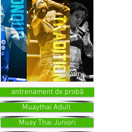
antrenament de probă
Muaythai Adult
Muay Thai Juniori