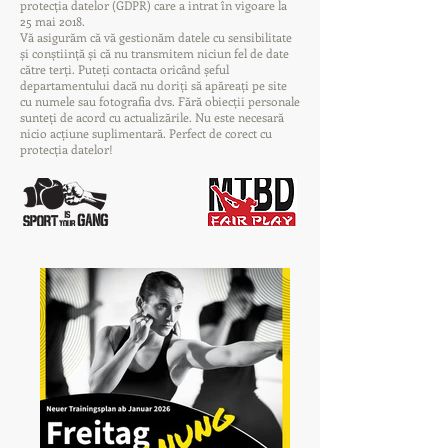
protecția datelor (GDPR) care a intrat în vigoare la
25 mai 2018.
Vă asigurăm că vă gestionăm datele cu sensibilitate
și conștiință și că nu transmitem niciun fel de date
către terți. Puteți contacta oricând șeful
departamentului dacă nu doriți să apăreați pe site
cu numele sau fotografia dvs. Fără obiecții personale
sunteți de acord cu actualizările. Nu este necesară
nicio acțiune suplimentară. Perfect de corect cu
protecția datelor!