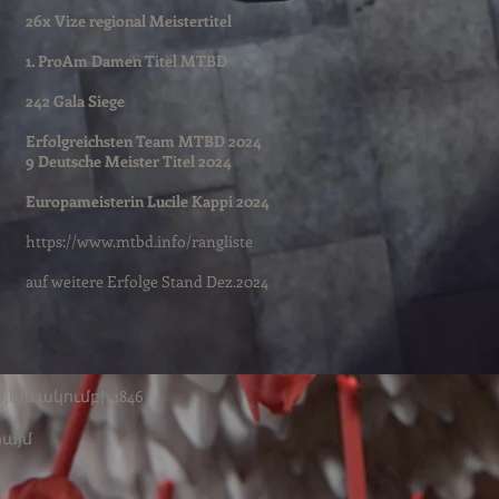
26x Vize regional Meistertitel
1. ProAm Damen Titel MTBD
242 Gala Siege
Erfolgreichsten Team MTBD 2024
9 Deutsche Meister Titel 2024
Europameisterin Lucile Kappi 2024
https://www.mtbd.info/rangliste
auf weitere Erfolge Stand Dez.2024
յան ակումբի 1846
հայմ