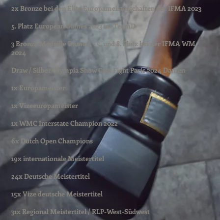
2x Bronze bei den Elite Europameisterschaften der IFMA 2023
5. Platz European Games 2023 im TeamD
3 Bronze Medaille Damen. - 5. und 8. Platz bei der IFMA WM
2024
Draw / Silber Olympia Show Cast Fight Paris 2024 Damen
1x Europameister
1x Vizeeuropameister
1x WMC Interstate Champion 2022
6x Dutch Open Champions
19x internationale Meistertitel
24x Deutsche Meistertitel
15x Vize deutsche Meistertitel
31x Regional Meistertitel / RLP-West-Südwest