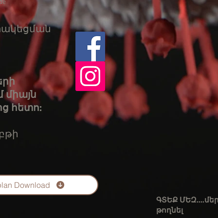
de
իտակեցման
երի
մ միայն
ց հետո:
բթի
plan Download
ԳՏԵՔ ՄԵԶ....մ
թողնել