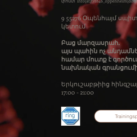
փոստ՝ info[at]tv1846_oppenheim[dot]
9 55276 Օպենհայմ սպ
կետում
Բաց մարզասրահ.
այս պահին ոչ անդամն
համար մուտք է գործու
նախնական գրանցումի
Երկուշաբթիից հինգշա
17:00 - 21:00
Trainings