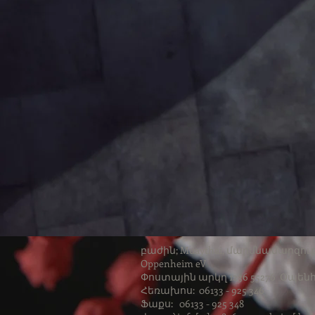
բաժին; Muaythai, մարմնամարզութ
Oppenheim eV
Փոստային արկղ 1236 55276 Օպեն
Հեռախոս: 06133 - 925 346
Ֆաքս: 06133 - 925 348