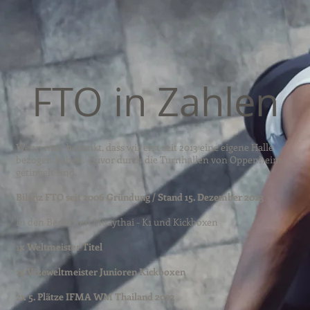
FTO in Zahlen
Wenn man bedenkt, dass wir erst seit 2013 eine eigene Halle
bezogen haben. Zuvor durch die Turnhallen von Oppenheim
getingelt sind.
Bilanz FTO seit 2006 Gründung /
Stand
15. Dezember 2023
In den Bereichen Muaythai - K1 und Kickboxen
1
x Weltmeister Titel
1x Vizeweltmeister Junioren Kickboxen
2x 5. Plätze IFMA WM Thailand 2023