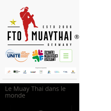
®
Le Muay Thai dans le
monde