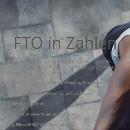
FTO in Zahlen
Wenn man bedenkt, dass wir erst seit 2013 eine eigene Halle
bezogen haben. Zuvor durch die Turnhallen von Oppenheim
getingelt sind.
Bilanz FTO seit 2006 Gründung /
Stand
15. Dezember 2023
In den Bereichen Muaythai - K1 und Kickboxen
1
x Weltmeister Titel
1x Vizeweltmeister Junioren Kickboxen
2x 5. Plätze IFMA WM Thailand 2023