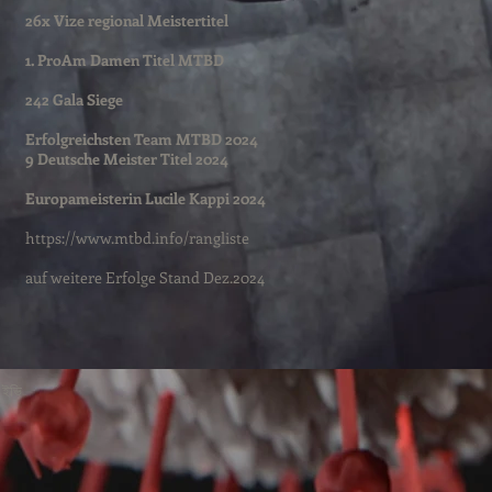
26x Vize regional Meistertitel
1. ProAm Damen Titel MTBD
242 Gala Siege
Erfolgreichsten Team MTBD 2024
9 Deutsche Meister Titel 2024
Europameisterin Lucile Kappi 2024
https://www.mtbd.info/rangliste
auf weitere Erfolge Stand Dez.2024
ম ইভি