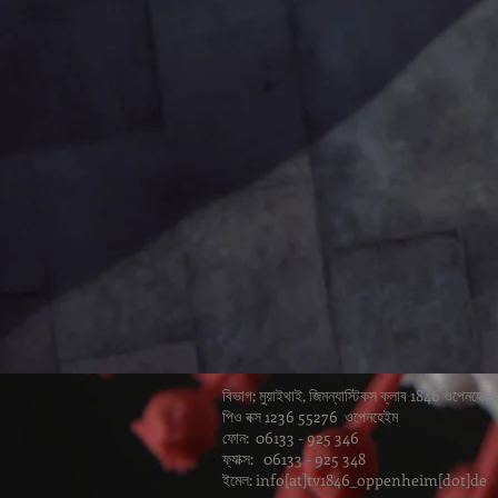
বিভাগ; মুয়াইথাই, জিমন্যাস্টিকস ক্লাব 1846 ওপেনহেই
পিও বক্স 1236 55276 ওপেনহেইম
ফোন: 06133 - 925 346
ফ্যাক্স: 06133 - 925 348
ইমেল: info[at]tv1846_oppenheim[dot]de