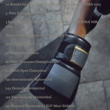
2x Bronze bei den Elite Europameisterschaften der IFMA 2023
5. Platz European Games 2023 im TeamD
3 Bronze Medaille Damen. - 5. und 8. Platz bei der IFMA WM
2024
Draw / Silber Olympia Show Cast Fight Paris 2024 Damen
1x Europameister
1x Vizeeuropameister
1x WMC Interstate Champion 2022
6x Dutch Open Champions
19x internationale Meistertitel
24x Deutsche Meistertitel
15x Vize deutsche Meistertitel
31x Regional Meistertitel / RLP-West-Südwest