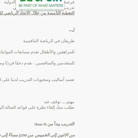
فرصة حضور المسابقات الوطنية والدولية
تدريب التحفيز الذهني والدعم الطبي
التغطية التأمينية من خلال الاتحاد الرياضي لل
ل...
طريقان في الرياضة التنافسية
للمراهقين والأطفال نقدم مسابقات الموايتاي و
للمتقدمين والمنافسين ، نقدم دعمًا فرديًا ومقدمة نوعية لـ
تعتمد أساليب ومحتويات التدريب لدينا على لعبة Muaythai التق
مهتم .... توقف عند
نطلب منك إلقاء نظرة على قواعد الصالة الريا
التدريب يبدأ من 11 سنة:
من الاثنين إلى
الخميس
من 5:00 مساءً إلى 6:30 مساءً (جدول التدريب أدناه)