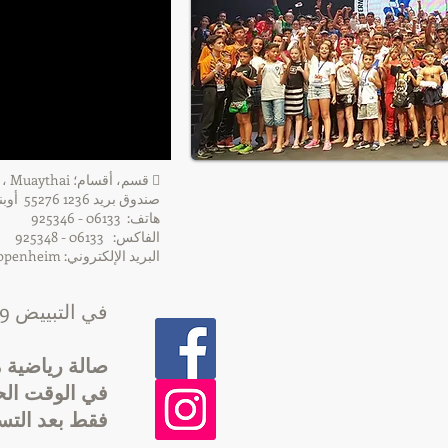
 قسم، أقسام؛ Muaythai ، من نادي الجمباز 1846 Oppenheim eV
صندوق بريد 1236 55276 أوبنهايم
هاتف: 06133 - 925346
الفاكس: 06133 - 925348
البريد الإلكتروني: info [at] tv1846_oppenheim [نقطة] دي
في التبييض 9 55276 أوبنهايم
صالة رياضية 
في الوقت الحا
فقط بعد التس