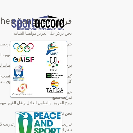
فريق Luke Thep Sangwan
نحن نركز على تعزيز مواهبنا الشابة!
يتم تدريب الناشئين من قبل مدربين مرخصي
سيتم تدريب أطفالك بنفس الكفاءة المهنية الت
يرجى ملاحظة أن تدريب الأطفال والشباب لدينا
كمركز أداء معترف به في المنطقة ، ينصب ت
كل من يريد أن يتدرب على هذا المستوى ، د
خبرات!
تدريب ممتع
روح الفريق والتعاون العادل
ونقل
القيم
مهمة
نحن نقدم...
تدريب احترافي وفقًا لأحدث معايير تدريب iMEAS
دعم احترافي خلال المنافسات ،